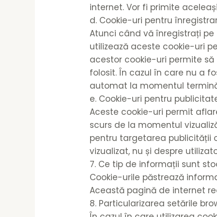
internet. Vor fi primite acelea
d. Cookie-uri pentru înregistra
Atunci când vă înregistrați p
utilizează aceste cookie-uri p
acestor cookie-uri permite s
folosit. În cazul în care nu a 
automat la momentul terminări
e. Cookie-uri pentru publicitat
Aceste cookie-uri permit aflare
scurs de la momentul vizualizăr
pentru targetarea publicității
vizualizat, nu și despre utilizato
7. Ce tip de informații sunt st
Cookie-urile păstrează informa
Această pagină de internet re
8. Particularizarea setările br
În cazul în care utilizarea coo