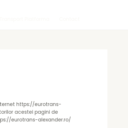
Transport Platforma
Contact
internet https://eurotrans-
torilor acestei pagini de
ttps://eurotrans-alexander.ro/