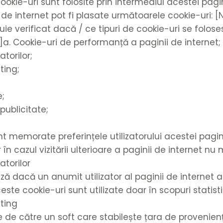
kie-uri sunt folosite prin intermediul acestei pagin
ii de internet pot fi plasate următoarele cookie-uri:
ie verificat dacă / ce tipuri de cookie-uri se foloses
]a. Cookie-uri de performanță a paginii de internet;
atorilor;
ting;
e;
 publicitate;
nt memorate preferințele utilizatorului acestei pagini
 în cazul vizitării ulterioare a paginii de internet n
atorilor
ă dacă un anumit utilizator al paginii de internet a 
este cookie-uri sunt utilizate doar în scopuri statisti
tting
e de către un soft care stabilește țara de proveniență