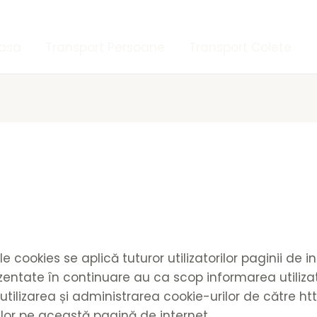
asa
Transport Persoane
Transport Colete
ele cookies se aplică tuturor utilizatorilor paginii de 
ezentate în continuare au ca scop informarea utiliza
, utilizarea și administrarea cookie-urilor de către h
orilor pe această pagină de internet.