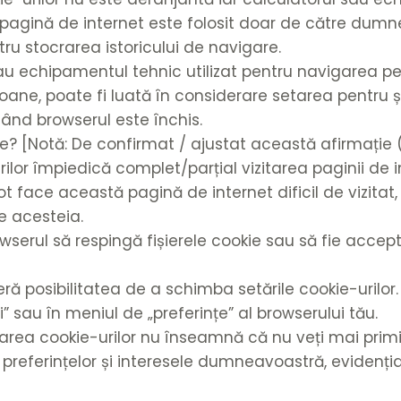
agină de internet este folosit doar de către dumne
ru stocrarea istoricului de navigare.
 sau echipamentul tehnic utilizat pentru navigarea 
oane, poate fi luată în considerare setarea pentru 
ând browserul este închis.
ile? [Notă: De confirmat / ajustat această afirmație
ilor împiedică complet/parțial vizitarea paginii de i
ot face această pagină de internet dificil de vizitat
ale acesteia.
browserul să respingă fișierele cookie sau să fie acce
 posibilitatea de a schimba setările cookie-urilor. 
i” sau în meniul de „preferințe” al browserului tău.
area cookie-urilor nu înseamnă că nu veți mai primi 
preferințelor și interesele dumneavoastră, evidenț