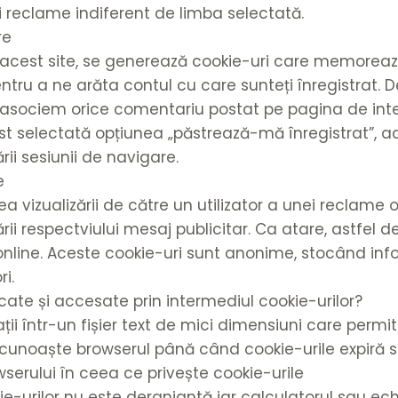
și reclame indiferent de limba selectată.
re
e acest site, se generează cookie-uri care memorea
entru a ne arăta contul cu care sunteți înregistrat. 
ă asociem orice comentariu postat pe pagina de int
fost selectată opțiunea „păstrează-mă înregistrat”, a
i sesiunii de navigare.
e
a vizualizării de către un utilizator a unei reclame on
ii respectviului mesaj publicitar. Ca atare, astfel de
 online. Aceste cookie-uri sunt anonime, stocând inf
ri.
ocate și accesate prin intermediul cookie-urilor?
ții într-un fișier text de mici dimensiuni care permi
cunoaște browserul până când cookie-urile expiră s
owserului în ceea ce privește cookie-urile
kie-urilor nu este deranjantă iar calculatorul sau ec