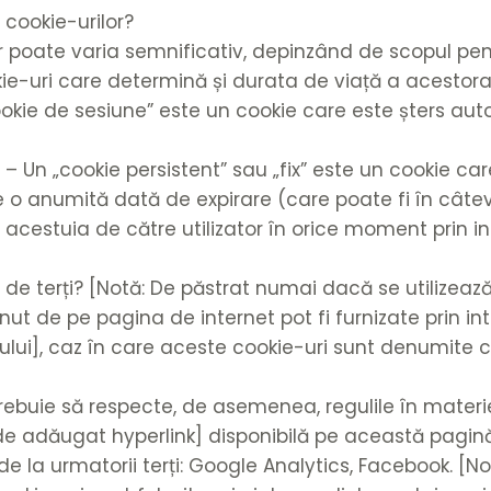
 cookie-urilor?
r poate varia semnificativ, depinzând de scopul pent
ie-uri care determină și durata de viață a acestora
okie de sesiune” este un cookie care este șters auto
e – Un „cookie persistent” sau „fix” este un cookie c
e o anumită dată de expirare (care poate fi în câtev
 acestuia de către utilizator în orice moment prin in
e de terți? [Notă: De păstrat numai dacă se utilizeaz
nut de pe pagina de internet pot fi furnizate prin in
ului], caz în care aceste cookie-uri sunt denumite c
or trebuie să respecte, de asemenea, regulile în materi
[de adăugat hyperlink] disponibilă pe această pagină
de la urmatorii terți: Google Analytics, Facebook. [N