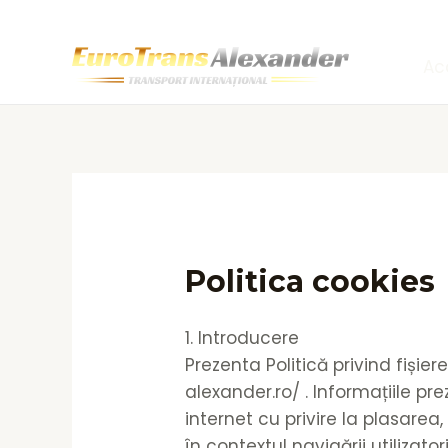
Skip
to
content
Ac
Politica cookies
1. Introducere
Prezenta Politică privind fișier
alexander.ro/ . Informațiile pr
internet cu privire la plasarea
în contextul navigării utilizat