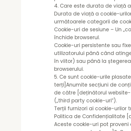
4. Care este durata de viață a
Durata de viață a cookie-urilo
următoarele categorii de cook
Cookie-uri de sesiune – Un „co
închide browserul.
Cookie-uri persistente sau fix
utilizatorului până când ating
în viitor) sau până la ștegerea
browserului.
5. Ce sunt cookie-urile plasat
terți]Anumite secțiuni de conți
de către [deținătorul website-
(„third party cookie-uri”).
Terții furnizori ai cookie-uril
Politica de Confidențialitate 
Aceste cookie-uri pot proveni 