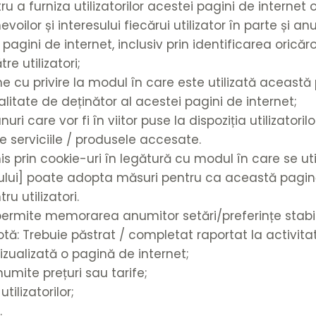
tru a furniza utilizatorilor acestei pagini de interne
voilor și interesului fiecărui utilizator în parte și a
 pagini de internet, inclusiv prin identificarea oricăr
tre utilizatori;
me cu privire la modul în care este utilizată această
calitate de deținător al acestei pagini de internet;
i care vor fi în viitor puse la dispoziția utilizatoril
de serviciile / produsele accesate.
s prin cookie-uri în legătură cu modul în care se u
e-ului] poate adopta măsuri pentru ca această pagin
ru utilizatori.
r permite memorarea anumitor setări/preferințe stabili
otă: Trebuie păstrat / completat raportat la activita
izualizată o pagină de internet;
mite prețuri sau tarife;
tilizatorilor;
.