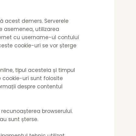
ză acest demers. Serverele
De asemenea, utilizarea
ernet cu username-ul contului
ceste cookie-uri se vor șterge
line, tipul acesteia și timpul
 cookie-uri sunt folosite
ormații despre contentul
t recunoașterea browserului.
au sunt șterse.
hipamentul tehnic utilizat