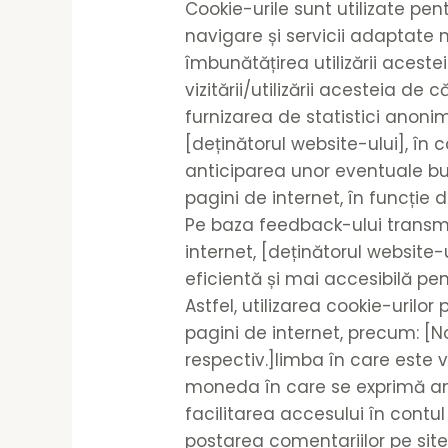
Cookie-urile sunt utilizate pen
navigare și servicii adaptate ne
îmbunătățirea utilizării acestei
vizitării/utilizării acesteia de că
furnizarea de statistici anoni
[deținătorul website-ului], în 
anticiparea unor eventuale bunur
pagini de internet, în funcție 
Pe baza feedback-ului transmi
internet, [deținătorul websit
eficientă și mai accesibilă pent
Astfel, utilizarea cookie-urilo
pagini de internet, precum: [N
respectiv.]limba în care este v
moneda în care se exprimă anu
facilitarea accesului în contul u
postarea comentariilor pe site