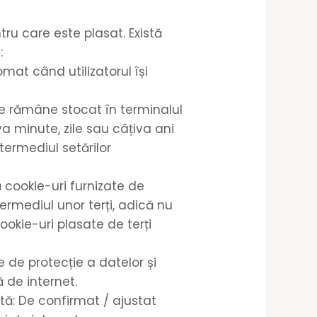
ru care este plasat. Există
:
mat când utilizatorul își
are rămâne stocat în terminalul
a minute, zile sau câțiva ani
termediul setărilor
ă cookie-uri furnizate de
termediul unor terți, adică nu
ookie-uri plasate de terți
e de protecție a datelor și
 de internet.
otă: De confirmat / ajustat