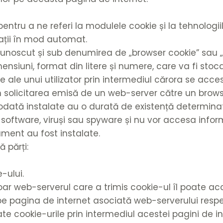
entru a ne referi la modulele cookie și la tehnologii
mații în mod automat.
unoscut și sub denumirea de „browser cookie” sau „H
mensiuni, format din litere și numere, care va fi sto
ale unui utilizator prin intermediul cărora se acces
n solicitarea emisă de un web-server către un browser
 odată instalate au o durată de existență determina
oftware, viruși sau spyware și nu vor accesa inform
pament au fost instalate.
 părți:
-ului.
oar web-serverul care a trimis cookie-ul îl poate a
 pe pagina de internet asociată web-serverului respe
zate cookie-urile prin intermediul acestei pagini de in