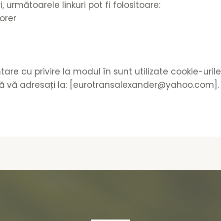
 următoarele linkuri pot fi folositoare:
lorer
tare cu privire la modul în sunt utilizate cookie-uril
să vă adresați la: [eurotransalexander@yahoo.com].